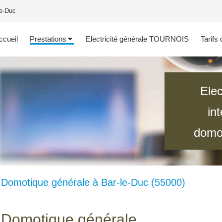
le-Duc
ccueil
Prestations
Electricité générale TOURNOIS
Tarifs
Ele
in
domot
Domotique générale à Bar-le-Duc (55000)
Domotique générale